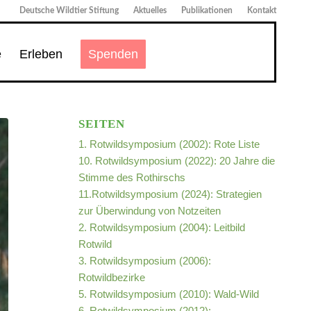
Deutsche Wildtier Stiftung
Aktuelles
Publikationen
Kontakt
e
Erleben
Spenden
SEITEN
1. Rotwildsymposium (2002): Rote Liste
10. Rotwildsymposium (2022): 20 Jahre die
Stimme des Rothirschs
11.Rotwildsymposium (2024): Strategien
zur Überwindung von Notzeiten
2. Rotwildsymposium (2004): Leitbild
Rotwild
3. Rotwildsymposium (2006):
Rotwildbezirke
5. Rotwildsymposium (2010): Wald-Wild
6. Rotwildsymposium (2012):