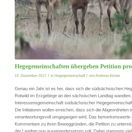
Hegegemeinschaften übergeben Petition pro
/
/
15. Dezember 2017
in
Hegegemeinschaft
von
Andreas Kinser
Genau ein Jahr ist es her, dass sich die südsächsischen H
Rotwild im Erzgebirge an den sächsischen Landtag wandte
Interessensgemeinschaft südsächsischer Hegegemeinschafte
Die Initiatoren wollen erreichen, dass sich die Abgeordneten
verantwortungsvoll umgegangen wird. Das bemerkenswerte an d
Kommentare zu ihren Beweggründen, die Petition zu unters
der Landtag nun auseinandersetzen soll. Dabei stammen viel