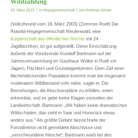
Wildzählung
/
/
20. März 2015
in
Hegegemeinschaft
von
Andreas Kinser
(Volksfreund vom 18. März 2003) (Zemmer-Rodt) Die
Rotwild-Hegegemeinschaft Meulenwald, eine
Körperschaft des öffentlichen Rechts
mit 24
Jagdbezirken, ist gut aufgestellt. Diese Einschätzung
äußerte der Vorsitzende Gundolf Bartmann auf der
Jahresversammlung im Gasthaus Wolter in Rodt vor
Jägern, Pächtern und Grundeigentümern. Dem Ziel einer
flächendeckenden Population komme man bei insgesamt
moderatem Wildbestand sehr nahe, sagte er. Die
Bemühungen, die Abschusspläne zu erfüllen, seien
erkennbar, und es gebe keine Klagen vonseiten der
Landwirtschaft. Bartmann: „Wir haben keine dramatischen
Wildschäden, das sieht in Saar und Hunsrück etwas
anders aus.“ Als größte Gefahr bezeichnete der
Forstdirektor nicht gemeldete Abschüsse und
„verschwundene Hirsche“. Bartmann warb bei den