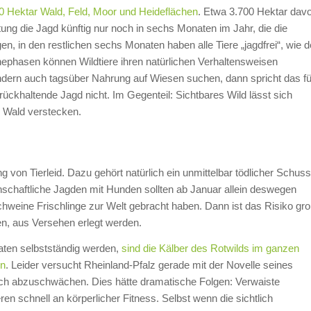
0 Hektar Wald, Feld, Moor und Heideflächen
. Etwa 3.700 Hektar dav
tung die Jagd künftig nur noch in sechs Monaten im Jahr, die die
en, in den restlichen sechs Monaten haben alle Tiere „jagdfrei“, wie d
ephasen können Wildtiere ihren natürlichen Verhaltensweisen
dern auch tagsüber Nahrung auf Wiesen suchen, dann spricht das fü
rückhaltende Jagd nicht. Im Gegenteil: Sichtbares Wild lässt sich
n Wald verstecken.
 von Tierleid. Dazu gehört natürlich ein unmittelbar tödlicher Schuss
schaftliche Jagden mit Hunden sollten ab Januar allein deswegen
chweine Frischlinge zur Welt gebracht haben. Dann ist das Risiko gro
ben, aus Versehen erlegt werden.
aten selbstständig werden,
sind die Kälber des Rotwilds im ganzen
en
. Leider versucht Rheinland-Pfalz gerade mit der Novelle seines
ich abzuschwächen. Dies hätte dramatische Folgen: Verwaiste
n schnell an körperlicher Fitness. Selbst wenn die sichtlich