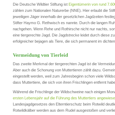
Die Deutsche Wildtier Stiftung ist
Eigentümerin von rund 7.60
zählen zum Nationalen Naturerbe (NNE). Hier erlaubt die Stif
jeweiligen Jäger innerhalb der gesetzlichen Jagdzeiten festleg
Stifter Haymo G. Rethwisch es nannte. Durch die langen Ruh
nachgehen. Wenn Rehe und Rothirsche nicht nur nachts, son
eine tiergerechte Jagd. Die Jagdstrecke leidet durch diese zu
erfolgreicher bejagen als Tiere, die sich permanent im dichte
Vermeidung von Tierleid
Das zweite Merkmal der tiergerechten Jagd ist die Vermeidung
Aber auch die Schonung von Muttertieren zählt dazu. Gemein
eingestellt werden, weil zum Jahresbeginn schon viele Wilds
dass Muttertiere, die sich von ihren Frischlingen entfernt ha
Während die Frischlinge der Wildschweine nach einigen Mon
ersten Lebensjahr auf die Führung des Muttertiers angewies
Landesjagdgesetzes den Elterntierschutz beim Rotwild deutl
Rotwildkälber werden aus dem Rudel ausgestoßen und verliere