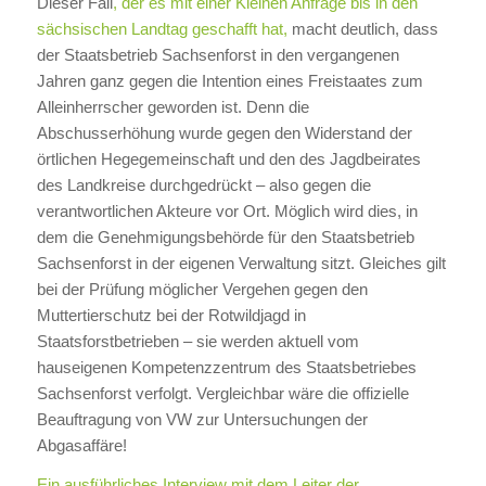
Dieser Fall
, der es mit einer Kleinen Anfrage bis in den
sächsischen Landtag geschafft hat,
macht deutlich, dass
der Staatsbetrieb Sachsenforst in den vergangenen
Jahren ganz gegen die Intention eines Freistaates zum
Alleinherrscher geworden ist. Denn die
Abschusserhöhung wurde gegen den Widerstand der
örtlichen Hegegemeinschaft und den des Jagdbeirates
des Landkreise durchgedrückt – also gegen die
verantwortlichen Akteure vor Ort. Möglich wird dies, in
dem die Genehmigungsbehörde für den Staatsbetrieb
Sachsenforst in der eigenen Verwaltung sitzt. Gleiches gilt
bei der Prüfung möglicher Vergehen gegen den
Muttertierschutz bei der Rotwildjagd in
Staatsforstbetrieben – sie werden aktuell vom
hauseigenen Kompetenzzentrum des Staatsbetriebes
Sachsenforst verfolgt. Vergleichbar wäre die offizielle
Beauftragung von VW zur Untersuchungen der
Abgasaffäre!
Ein ausführliches Interview mit dem Leiter der