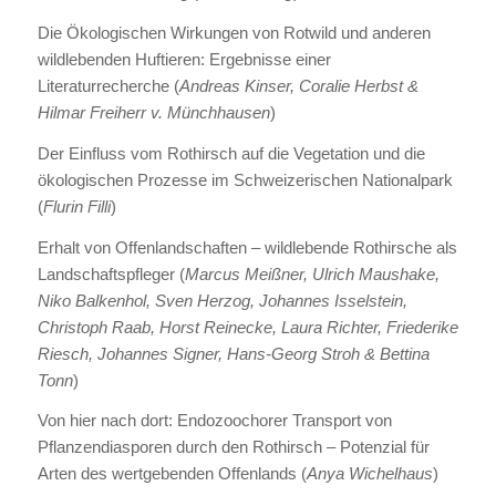
Die Ökologischen Wirkungen von Rotwild und anderen
wildlebenden Huftieren: Ergebnisse einer
Literaturrecherche (
Andreas Kinser, Coralie Herbst &
Hilmar Freiherr v. Münchhausen
)
Der Einfluss vom Rothirsch auf die Vegetation und die
ökologischen Prozesse im Schweizerischen Nationalpark
(
Flurin Filli
)
Erhalt von Offenlandschaften – wildlebende Rothirsche als
Landschaftspfleger (
Marcus Meißner, Ulrich Maushake,
Niko Balkenhol, Sven Herzog, Johannes Isselstein,
Christoph Raab, Horst Reinecke, Laura Richter, Friederike
Riesch, Johannes Signer, Hans-Georg Stroh & Bettina
Tonn
)
Von hier nach dort: Endozoochorer Transport von
Pflanzendiasporen durch den Rothirsch – Potenzial für
Arten des wertgebenden Offenlands (
Anya Wichelhaus
)