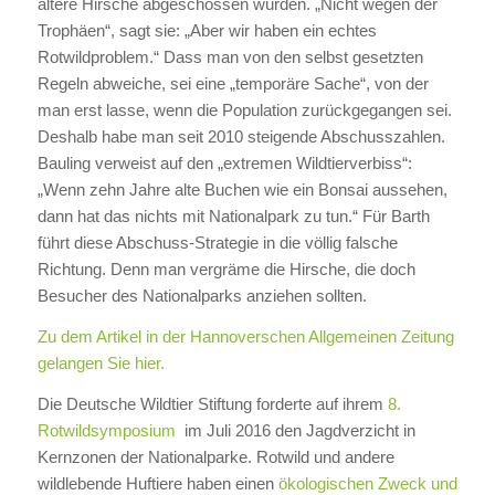
ältere Hirsche abgeschossen würden. „Nicht wegen der
Trophäen“, sagt sie: „Aber wir haben ein echtes
Rotwildproblem.“ Dass man von den selbst gesetzten
Regeln abweiche, sei eine „temporäre Sache“, von der
man erst lasse, wenn die Population zurückgegangen sei.
Deshalb habe man seit 2010 steigende Abschusszahlen.
Bauling verweist auf den „extremen Wildtierverbiss“:
„Wenn zehn Jahre alte Buchen wie ein Bonsai aussehen,
dann hat das nichts mit Nationalpark zu tun.“ Für Barth
führt diese Abschuss-Strategie in die völlig falsche
Richtung. Denn man vergräme die Hirsche, die doch
Besucher des Nationalparks anziehen sollten.
Zu dem Artikel in der Hannoverschen Allgemeinen Zeitung
gelangen Sie hier.
Die Deutsche Wildtier Stiftung forderte auf ihrem
8.
Rotwildsymposium
im Juli 2016 den Jagdverzicht in
Kernzonen der Nationalparke. Rotwild und andere
wildlebende Huftiere haben einen
ökologischen Zweck und