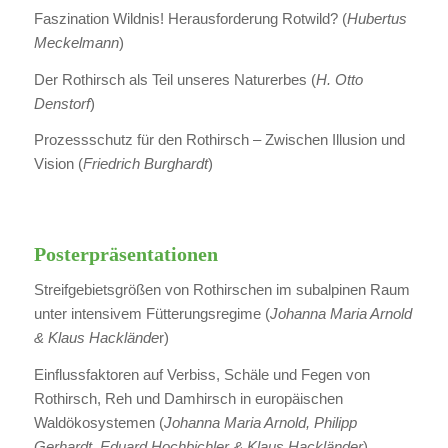
Faszination Wildnis! Herausforderung Rotwild? (
Hubertus
Meckelmann
)
Der Rothirsch als Teil unseres Naturerbes (
H. Otto
Denstorf
)
Prozessschutz für den Rothirsch – Zwischen Illusion und
Vision (
Friedrich Burghardt
)
Posterpräsentationen
Streifgebietsgrößen von Rothirschen im subalpinen Raum
unter intensivem Fütterungsregime (
Johanna Maria Arnold
& Klaus Hacklände
r)
Einflussfaktoren auf Verbiss, Schäle und Fegen von
Rothirsch, Reh und Damhirsch in europäischen
Waldökosystemen (
Johanna Maria Arnold, Philipp
Gerhardt, Eduard Hochbichler & Klaus Hackländer
)