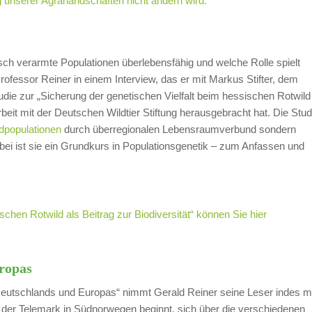
 unserer Agrarlandschaften nicht ändern wird.
ch verarmte Populationen überlebensfähig und welche Rolle spielt
ofessor Reiner in einem Interview, das er mit Markus Stifter, dem
Studie zur „Sicherung der genetischen Vielfalt beim hessischen Rotwild
beit mit der Deutschen Wildtier Stiftung herausgebracht hat. Die Stud
ldpopulationen
durch überregionalen Lebensraumverbund sondern
bei ist sie ein Grundkurs in Populationsgenetik – zum Anfassen und
schen Rotwild als Beitrag zur Biodiversität“ können Sie hier
uropas
 Deutschlands und Europas“ nimmt Gerald Reiner seine Leser indes m
en der Telemark in Südnorwegen beginnt, sich über die verschiedenen