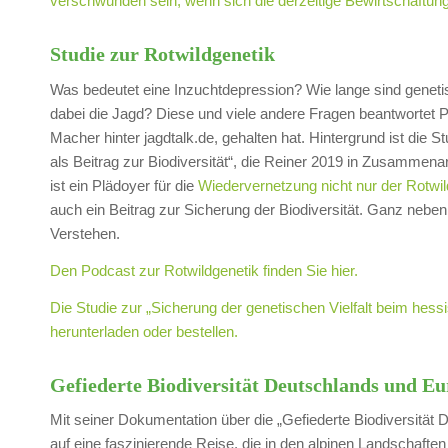
verschwunden sein, wenn sich die derzeitige Bewirtschaftung
Studie zur Rotwildgenetik
Was bedeutet eine Inzuchtdepression? Wie lange sind genetis
dabei die Jagd? Diese und viele andere Fragen beantwortet Pr
Macher hinter jagdtalk.de, gehalten hat. Hintergrund ist die 
als Beitrag zur Biodiversität“, die Reiner 2019 in Zusammenar
ist ein Plädoyer für die
Wiedervernetzung nicht nur der Rotwi
auch ein Beitrag zur Sicherung der Biodiversität. Ganz neben
Verstehen.
Den Podcast zur Rotwildgenetik finden Sie hier.
Die Studie zur „Sicherung der genetischen Vielfalt beim hessi
herunterladen oder bestellen.
Gefiederte Biodiversität Deutschlands und E
Mit seiner Dokumentation über die „Gefiederte Biodiversität
auf eine faszinierende Reise, die in den alpinen Landschaft