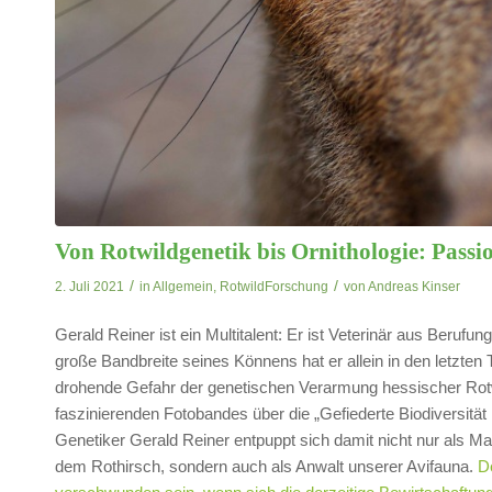
Von Rotwildgenetik bis Ornithologie: Passio
/
/
2. Juli 2021
in
Allgemein
,
RotwildForschung
von
Andreas Kinser
Gerald Reiner ist ein Multitalent: Er ist Veterinär aus Beruf
große Bandbreite seines Könnens hat er allein in den letzten 
drohende Gefahr der genetischen Verarmung hessischer Rotwil
faszinierenden Fotobandes über die „Gefiederte Biodiversität
Genetiker Gerald Reiner entpuppt sich damit nicht nur als 
dem Rothirsch, sondern auch als Anwalt unserer Avifauna.
D