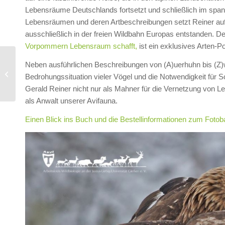
Lebensräume Deutschlands fortsetzt und schließlich im span
Lebensräumen und deren Artbeschreibungen setzt Reiner auf 
ausschließlich in der freien Wildbahn Europas entstanden. D
Vorpommern Lebensraum schafft,
ist ein exklusives Arten-P
FLI bittet
Neben ausführlichen Beschreibungen von (A)uerhuhn bis (Z
deutschlandweit um
Bedrohungssituation vieler Vögel und die Notwendigkeit für S
Gewebeproben von
Gerald Reiner nicht nur als Mahner für die Vernetzung von
Rot-, Reh- und Sikawild
als Anwalt unserer Avifauna.
Einen Blick ins Buch und die Bestellinformationen zum Fotoba