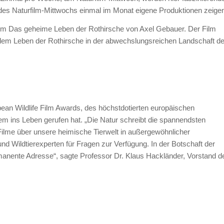
s Naturfilm-Mittwochs einmal im Monat eigene Produktionen zeigen
lm Das geheime Leben der Rothirsche von Axel Gebauer. Der Film
s dem Leben der Rothirsche in der abwechslungsreichen Landschaft de
ean Wildlife Film Awards, des höchstdotierten europäischen
zem ins Leben gerufen hat. „Die Natur schreibt die spannendsten
ilme über unsere heimische Tierwelt in außergewöhnlicher
Wildtierexperten für Fragen zur Verfügung. In der Botschaft der
manente Adresse“, sagte Professor Dr. Klaus Hackländer, Vorstand d