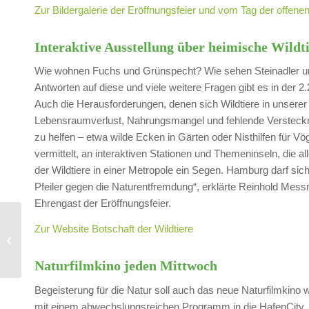
Zur Bildergalerie der Eröffnungsfeier und vom Tag der offene
Interaktive Ausstellung über heimische Wildt
Wie wohnen Fuchs und Grünspecht? Wie sehen Steinadler un
Antworten auf diese und viele weitere Fragen gibt es in der 
Auch die Herausforderungen, denen sich Wildtiere in unserer
Lebensraumverlust, Nahrungsmangel und fehlende Versteckmö
zu helfen – etwa wilde Ecken in Gärten oder Nisthilfen für Vö
vermittelt, an interaktiven Stationen und Themeninseln, die all
der Wildtiere in einer Metropole ein Segen. Hamburg darf sich
Pfeiler gegen die Naturentfremdung“, erklärte Reinhold Mess
Ehrengast der Eröffnungsfeier.
11. Rotwildsymposium:
Zur Website Botschaft der Wildtiere
Naturnahe
Lebensräume beugen
Nahrungsengpässen vor
Naturfilmkino jeden Mittwoch
Begeisterung für die Natur soll auch das neue Naturfilmkino 
mit einem abwechslungsreichen Programm in die HafenCity. 