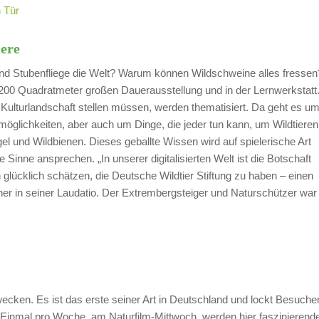
n Tür
iere
d Stubenfliege die Welt? Warum können Wildschweine alles fressen
2.200 Quadratmeter großen Dauerausstellung und in der Lernwerkstatt
 Kulturlandschaft stellen müssen, werden thematisiert. Da geht es u
glichkeiten, aber auch um Dinge, die jeder tun kann, um Wildtieren
gel und Wildbienen. Dieses geballte Wissen wird auf spielerische Art
e Sinne ansprechen. „In unserer digitalisierten Welt ist die Botschaft
 glücklich schätzen, die Deutsche Wildtier Stiftung zu haben – einen
ner in seiner Laudatio. Der Extrembergsteiger und Naturschützer war
wecken. Es ist das erste seiner Art in Deutschland und lockt Besuche
Einmal pro Woche, am Naturfilm-Mittwoch, werden hier faszinierend