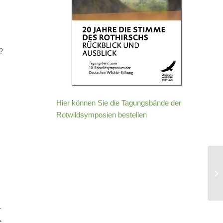
?
.
m
Hier können Sie die Tagungsbände der
Rotwildsymposien bestellen
r
e